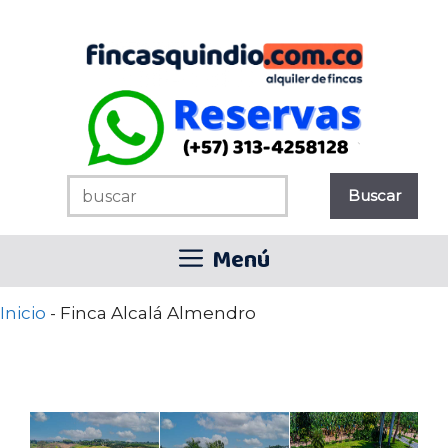
Saltar
al
contenido
Menú
Inicio
-
Finca Alcalá Almendro