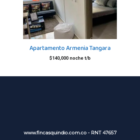
Apartamento Armenia Tangara
$
140,000
noche t/b
www.fincasquindio.com.co - RNT 47657