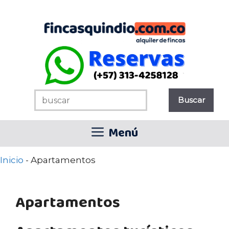
Saltar
al
contenido
Menú
Inicio
-
Apartamentos
Apartamentos