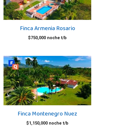
Finca Armenia Rosario
$
750,000
noche t/b
Finca Montenegro Nuez
$
1,150,000
noche t/b