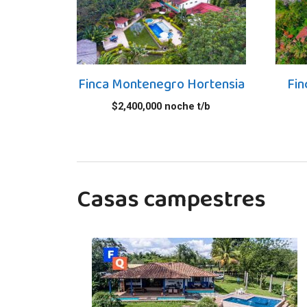
Finca Montenegro Hortensia
Fin
$
2,400,000
noche t/b
Casas campestres