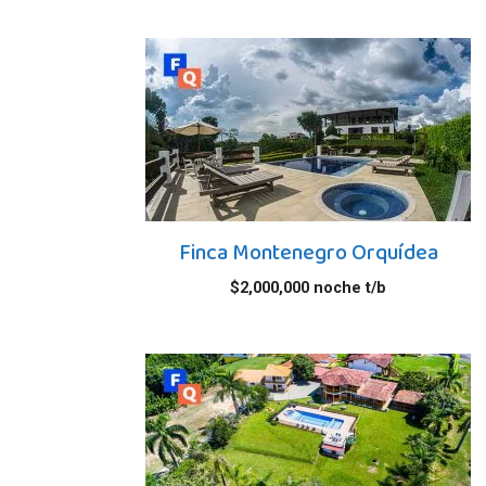
Finca Montenegro Orquídea
$
2,000,000
noche t/b