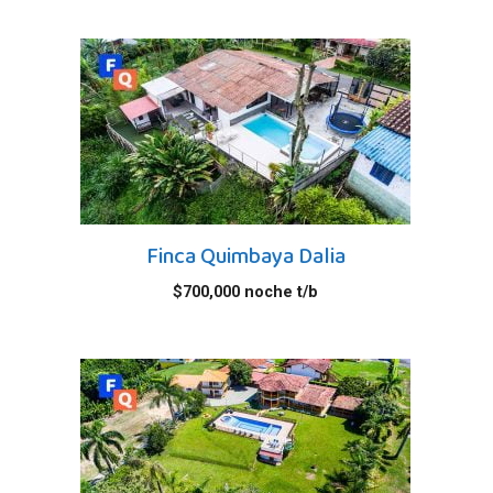
Finca Quimbaya Dalia
$
700,000
noche t/b