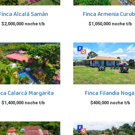
Finca Alcalá Samán
Finca Armenia Curu
$
2,000,000
noche t/b
$
1,050,000
noche t/b
nca Calarcá Margarita
Finca Filandia Noga
$
1,400,000
noche t/b
$
400,000
noche t/b