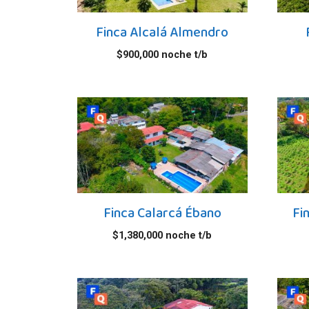
Finca Alcalá Almendro
$
900,000
noche t/b
Finca Calarcá Ébano
Fi
$
1,380,000
noche t/b