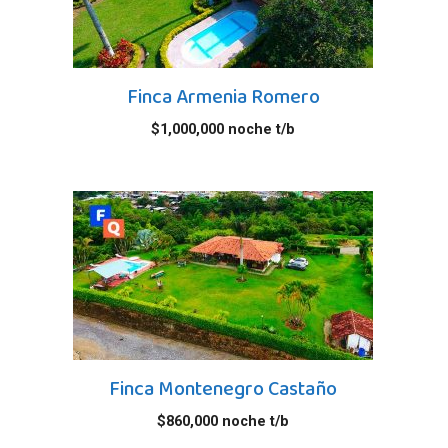
Finca Armenia Romero
$
1,000,000
noche t/b
Finca Montenegro Castaño
$
860,000
noche t/b