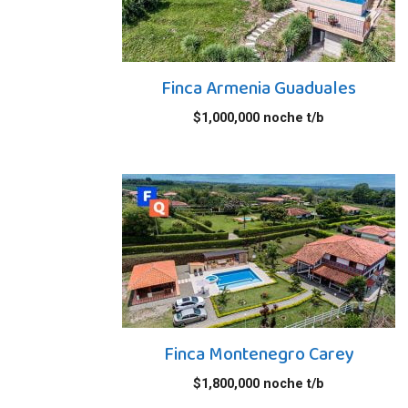
Finca Armenia Guaduales
$
1,000,000
noche t/b
Finca Montenegro Carey
$
1,800,000
noche t/b