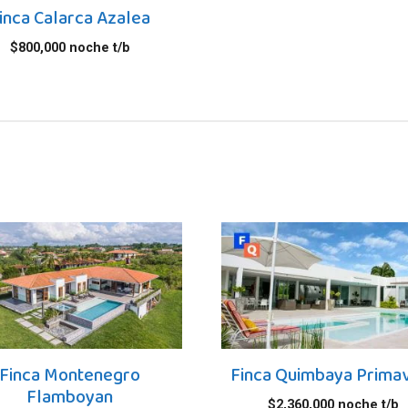
inca Calarca Azalea
$
800,000
noche t/b
Finca Montenegro
Finca Quimbaya Prima
Flamboyan
$
2,360,000
noche t/b