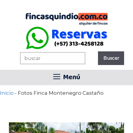
Saltar
al
contenido
Menú
Inicio
-
Fotos Finca Montenegro Castaño