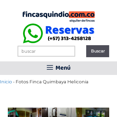
Saltar
al
contenido
Menú
Inicio
-
Fotos Finca Quimbaya Heliconia