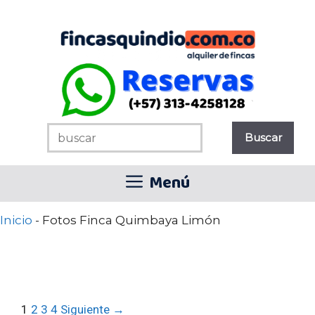
Saltar
al
contenido
Menú
Inicio
-
Fotos Finca Quimbaya Limón
1
2
3
4
Siguiente →