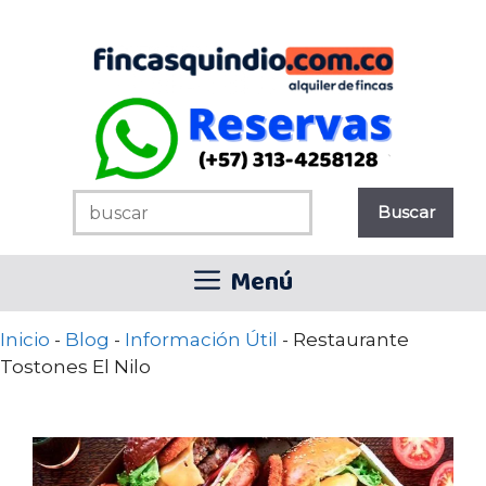
Saltar
al
contenido
Menú
Inicio
-
Blog
-
Información Útil
-
Restaurante
Tostones El Nilo