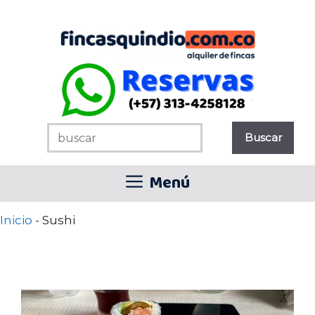
Saltar
al
contenido
Menú
Inicio
-
Sushi