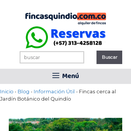
Saltar
al
contenido
Menú
Inicio
-
Blog
-
Información Útil
-
Fincas cerca al
Jardín Botánico del Quindío