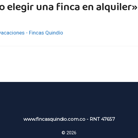
 elegir una finca en alquiler»
 vacaciones - Fincas Quindío
www.fincasquindio.com.co - RNT 47657
© 2026